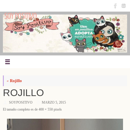
Saltar
al
SOY POSITIVO
contenido
«
Rojillo
ROJILLO
SOYPOSITIVO
MARZO 5, 2015
El tamaño completo es de
400 × 550
pixels