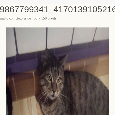
79867799341_417013910521
amaño completo es de
400 × 550
pixels