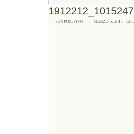
1912212_101524
SOYPOSITIVO
MARZO 5, 2015
El t