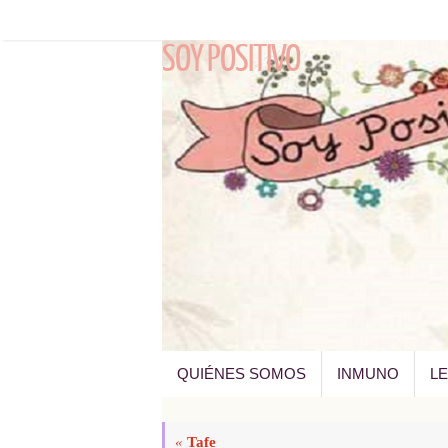
Saltar
al
SOY POSITIVO
contenido
SALTAR
QUIÉNES SOMOS
INMUNO
L
AL
CONTENIDO
«
Tafe