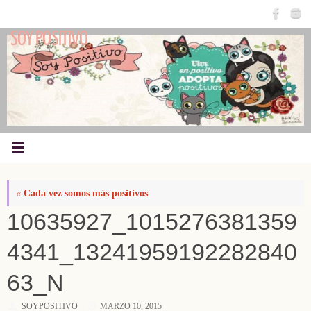
Saltar
al
SOY POSITIVO
contenido
«
Cada vez somos más positivos
10635927_1015276381359
4341_13241959192282840
63_N
SOYPOSITIVO
MARZO 10, 2015