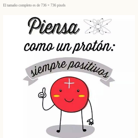
El tamaño completo es de
736 × 736
pixels