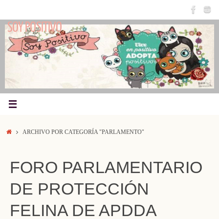
Saltar
al
SOY POSITIVO
contenido
INICIO
ARCHIVO POR CATEGORÍA "PARLAMENTO"
FORO PARLAMENTARIO
DE PROTECCIÓN
FELINA DE APDDA