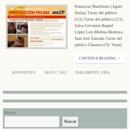
Ponencias Manifiesto (Agnès
Dufau) Turno del público
(1/2) Turno del público (2/2)
Salva Cervantes Raquel
López Luis Medina-Montoya
Juan José Zancada Turno del
público Clausura (Ch. Yuste)
CONTINUE READING
SOYPOSITIVO
MAYO 7, 2015
PARLAMENTO
,
VIDA
Buscar
Buscar