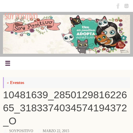
Saltar
al
SOY POSITIVO
contenido
«
Eventos
10481639_2850129816226
65_3183374034574194372
_O
SOYPOSITIVO
MARZO 22, 2015