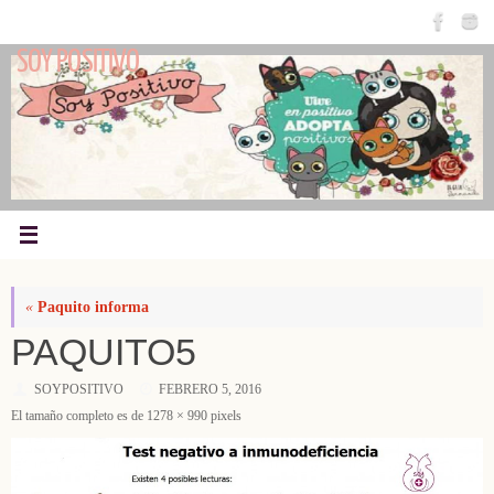
Saltar
al
SOY POSITIVO
contenido
«
Paquito informa
PAQUITO5
SOYPOSITIVO
FEBRERO 5, 2016
El tamaño completo es de
1278 × 990
pixels