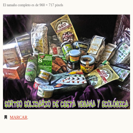
El tamaño completo es de
960 × 717
pixels
MARCAR
.