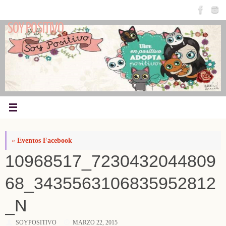
Saltar
al
SOY POSITIVO
contenido
«
Eventos Facebook
10968517_7230432044809
68_3435563106835952812
_N
SOYPOSITIVO
MARZO 22, 2015