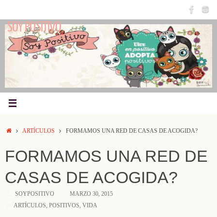
Saltar
al
SOY POSITIVO
contenido
INICIO
ARTÍCULOS
FORMAMOS UNA RED DE CASAS DE ACOGIDA?
FORMAMOS UNA RED DE
CASAS DE ACOGIDA?
SOYPOSITIVO
MARZO 30, 2015
ARTÍCULOS
,
POSITIVOS
,
VIDA