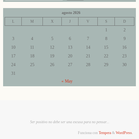
agosto 2026
L
M
X
J
V
S
D
1
2
3
4
5
6
7
8
9
10
11
12
13
14
15
16
17
18
19
20
21
22
23
24
25
26
27
28
29
30
31
« May
Ser positivo no debe ser una excusa para no pensar...
Funciona con
Tempera
&
WordPress.