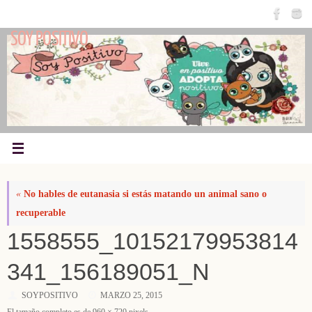
Saltar
al
SOY POSITIVO
contenido
«
No hables de eutanasia si estás matando un animal sano o
recuperable
1558555_10152179953814
341_156189051_N
SOYPOSITIVO
MARZO 25, 2015
El tamaño completo es de
960 × 720
pixels