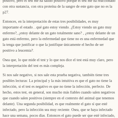
positivo, pero el test me ha salido positivo porque el test me ha reaccionado
con otra sustancia, con otra proteína de la sangre de este gato que no es la
p27.
Entonces, en la interpretación de estas tres posibilidades, es muy
importante el estado…qué gato estoy viendo. ¿Estoy viendo un gato muy
enfermo?, ¿estoy delante de un gato totalmente sano? , ¿estoy delante de un
gato está enfermo, pero la enfermedad que tiene no es una enfermedad que
la tenga que justificar o que la justifique únicamente el hecho de ser
positivo a leucemia?.
Osea que, lo que mide el test y lo que nos dice el test está muy claro, pero
la interpretación del test es más compleja.
Si nos sale negativo, si nos sale esta prueba negativa, también tiene tres
posibles lecturas: La principal y la más intuitiva es que el gato no tiene la
infección, si el test es negativo es que no tiene la infección, perfecto. De
hecho, estos test, en general, son mucho más fiables cuando salen negativos
que cuando salen positivos (siempre en el contexto del animal que tenemos
delante). Una segunda posibilidad, es que realmente el gato sí que esté
infectado, pero la infección sea muy reciente. Osea, que se haya infectado
hace una semana, pocos días. Entonces el gato puede ser que esté infectado,