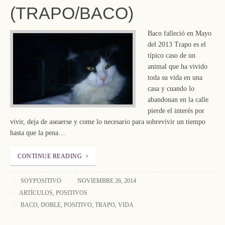
(TRAPO/BACO)
Baco falleció en Mayo
del 2013 Trapo es el
típico caso de un
animal que ha vivido
toda su vida en una
casa y cuando lo
abandonan en la calle
pierde el interés por
vivir, deja de aseaerse y come lo necesario para sobrevivir un tiempo
hasta que la pena…
CONTINUE READING
SOYPOSITIVO
NOVIEMBRE 26, 2014
ARTÍCULOS
,
POSITIVOS
BACO
,
DOBLE
,
POSITIVO
,
TRAPO
,
VIDA