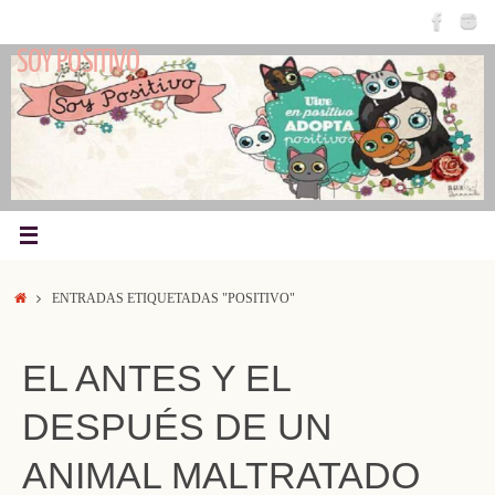
Saltar
al
SOY POSITIVO
contenido
INICIO
ENTRADAS ETIQUETADAS "POSITIVO"
EL ANTES Y EL
DESPUÉS DE UN
ANIMAL MALTRATADO