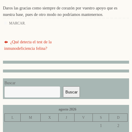
Daros las gracias como siempre de corazón por vuestro apoyo que es
nuestra base, pues de otro modo no podríamos mantenernos.
MARCAR
.
¿Qué detecta el test de la
inmunodeficiencia felina?
Buscar
Buscar
agosto 2026
L
M
X
J
V
S
D
1
2