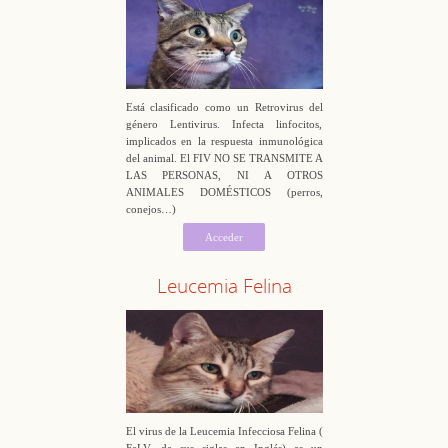
Está clasificado como un Retrovirus del
género Lentivirus. Infecta linfocitos,
implicados en la respuesta inmunológica
del animal. El FIV NO SE TRANSMITE A
LAS PERSONAS, NI A OTROS
ANIMALES DOMÉSTICOS (perros,
conejos…)
Acceder
Leucemia Felina
El virus de la Leucemia Infecciosa Felina (
FeLV, de sus siglas en Inglés) es un