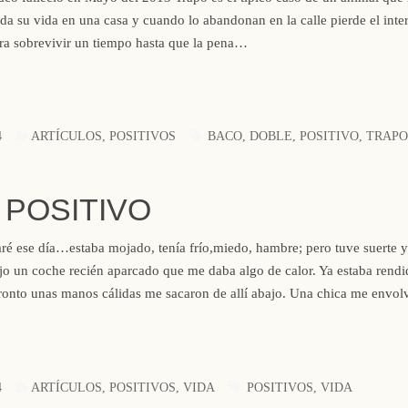
oda su vida en una casa y cuando lo abandonan en la calle pierde el inte
ara sobrevivir un tiempo hasta que la pena…
4
ARTÍCULOS
,
POSITIVOS
BACO
,
DOBLE
,
POSITIVO
,
TRAPO
 POSITIVO
ré ese día…estaba mojado, tenía frío,miedo, hambre; pero tuve suerte y
jo un coche recién aparcado que me daba algo de calor. Ya estaba rend
pronto unas manos cálidas me sacaron de allí abajo. Una chica me envo
4
ARTÍCULOS
,
POSITIVOS
,
VIDA
POSITIVOS
,
VIDA