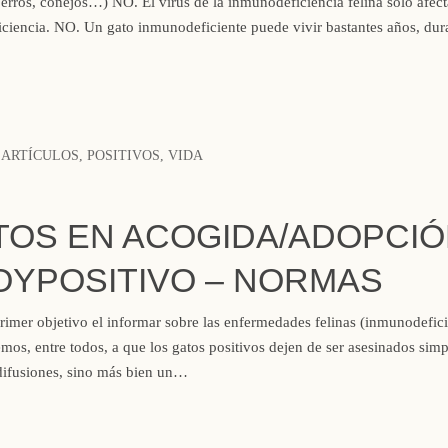
perros, conejos…) NO. El virus de la inmunodeficiencia felina sólo afect
ciencia. NO. Un gato inmunodeficiente puede vivir bastantes años, dura
ARTÍCULOS
,
POSITIVOS
,
VIDA
ATOS EN ACOGIDA/ADOPCI
OYPOSITIVO – NORMAS
rimer objetivo el informar sobre las enfermedades felinas (inmunodefic
mos, entre todos, a que los gatos positivos dejen de ser asesinados sim
 difusiones, sino más bien un…