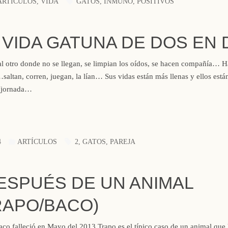
ARTÍCULOS
,
VIDA
GATOS
,
INMUNO
,
POSITIVOS
 VIDA GATUNA DE DOS EN
al otro donde no se llegan, se limpian los oídos, se hacen compañía… 
…saltan, corren, juegan, la lían… Sus vidas están más llenas y ellos est
 (jornada…
4
ARTÍCULOS
2
,
GATOS
,
PAREJA
DESPUÉS DE UN ANIMAL
RAPO/BACO)
aco falleció en Mayo del 2013 Trapo es el típico caso de un animal que