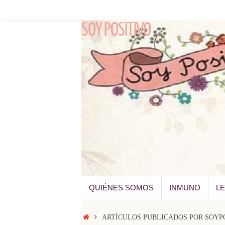
Saltar
al
SOY POSITIVO
contenido
SALTAR
QUIÉNES SOMOS
INMUNO
L
AL
CONTENIDO
INICIO
ARTÍCULOS PUBLICADOS POR SOYP