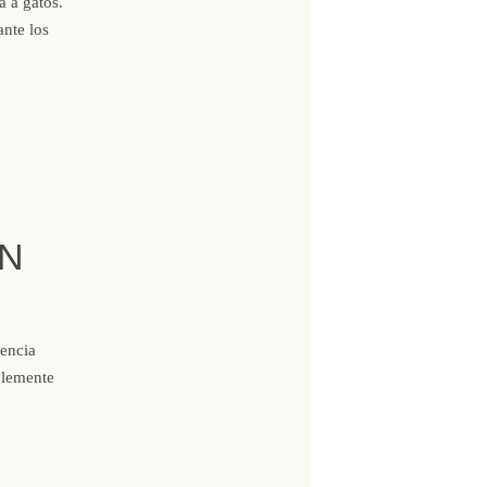
a a gatos.
nte los
ÓN
iencia
plemente