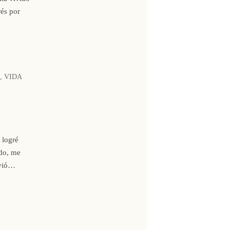
rés por
,
VIDA
 logré
ido, me
lvió…