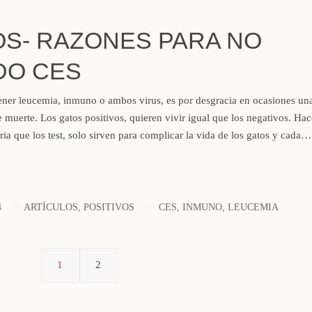
OS- RAZONES PARA NO
DO CES
ener leucemia, inmuno o ambos virus, es por desgracia en ocasiones un
e muerte. Los gatos positivos, quieren vivir igual que los negativos. Ha
ia que los test, solo sirven para complicar la vida de los gatos y cada…
4
ARTÍCULOS
,
POSITIVOS
CES
,
INMUNO
,
LEUCEMIA
1
2