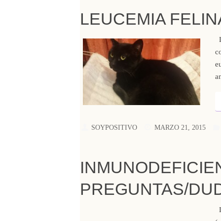
LEUCEMIA FELI
L
c
e
a
SOYPOSITIVO
MARZO 21, 2015
INMUNODEFICIEN
PREGUNTAS/DU
L