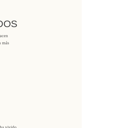
 DOS
Hacen
án más
 ha vivido