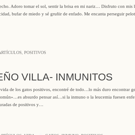
cho. Adoro tomar el sol, sentir la brisa en mi nariz… Disfruto con mis l
cidad, bufar de miedo y sé gruñir de enfado. Me encanta perseguir pelo
ARTÍCULOS
,
POSITIVOS
ÑO VILLA- INMUNITOS
vida de los gatos positivos, encontré de todo…lo más duro encontrar g
n común»…es absurdo pensar así…si la inmuno o la leucemia fuesen enf
aturadas de positivos y…