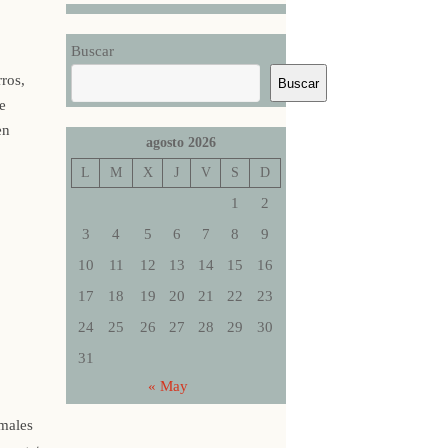
Buscar
ros,
Buscar
e
en
agosto 2026
L
M
X
J
V
S
D
1
2
3
4
5
6
7
8
9
10
11
12
13
14
15
16
17
18
19
20
21
22
23
24
25
26
27
28
29
30
31
« May
imales