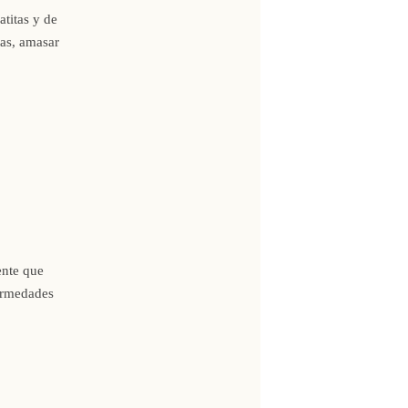
atitas y de
tas, amasar
ente que
ermedades